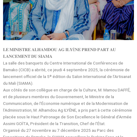
𝐋𝐄 𝐌𝐈𝐍𝐈𝐒𝐓𝐑𝐄 𝐀𝐋𝐇𝐀𝐌𝐃𝐎𝐔 𝐀𝐆 𝐈𝐋𝐘È𝐍𝐄 𝐏𝐑𝐄𝐍𝐃 𝐏𝐀𝐑𝐓 𝐀𝐔
𝐋𝐀𝐍𝐂𝐄𝐌𝐄𝐍𝐓 𝐃𝐔 𝐒𝐈𝐀𝐌𝐀
La salle des banquets du Centre International de Conférences de
Bamako (CICB) a abrité, ce jeudi 4 septembre 2025, la cérémonie de
lancement officiel de la 5ᵉ édition du Salon International de l’Artisanat
du Mali (SIAMA).
Aux côtés de son collègue en charge de la Culture, M. Mamou DAFFÉ,
et de plusieurs membres du Gouvernement, le Ministre de la
Communication, de l’Économie numérique et de la Modernisation de
l’Administration, M. Alhamdou Ag ILYÈNE, a pris part à cette cérémonie
placée sous le Haut Patronage de Son Excellence le Général d’Armée
Assimi GOÏTA, Président de la Transition, Chef de l’État.
Organisé du 27 novembre au 7 décembre 2025 au Parc des
Expositions de Bamako, le SIAMA accueillera le Burkina Faso et le