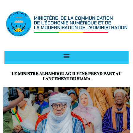
Aller
au
contenu
𝐋𝐄 𝐌𝐈𝐍𝐈𝐒𝐓𝐑𝐄 𝐀𝐋𝐇𝐀𝐌𝐃𝐎𝐔 𝐀𝐆 𝐈𝐋𝐘È𝐍𝐄 𝐏𝐑𝐄𝐍𝐃 𝐏𝐀𝐑𝐓 𝐀𝐔
𝐋𝐀𝐍𝐂𝐄𝐌𝐄𝐍𝐓 𝐃𝐔 𝐒𝐈𝐀𝐌𝐀