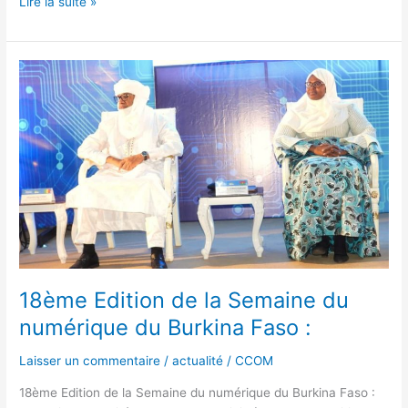
Lire la suite »
18ème
Edition
de
la
Semaine
du
numérique
du
Burkina
Faso
:
18ème Edition de la Semaine du
numérique du Burkina Faso :
Laisser un commentaire
/
actualité
/
CCOM
18ème Edition de la Semaine du numérique du Burkina Faso :