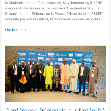
la Modernisation de l’Administration, M. Alhamdou Ag ILYÈNE,
a accordé une audience, ce mercredi 3 septembre 2025, à
l’Association des Éditeurs de la Presse Privée du Mali (ASSEP),
conduite par son Président, M. Boubacar Yalcoué. Au cours
Lire la suite »
Conférence
Régionale
sur
l’Intégrité
de
l’Information
à
Praia
Conférence Régionale sur l’Intégrité