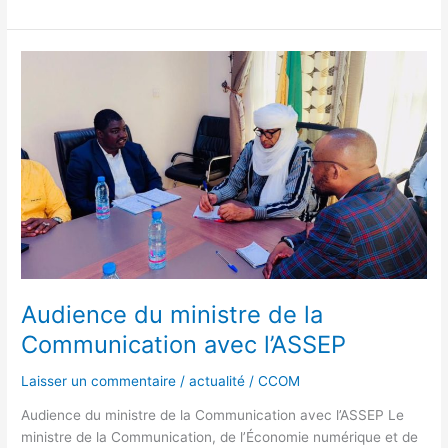
Audience
du
ministre
de
la
Communication
avec
l’ASSEP
Audience du ministre de la
Communication avec l’ASSEP
Laisser un commentaire
/
actualité
/
CCOM
Audience du ministre de la Communication avec l’ASSEP Le
ministre de la Communication, de l’Économie numérique et de