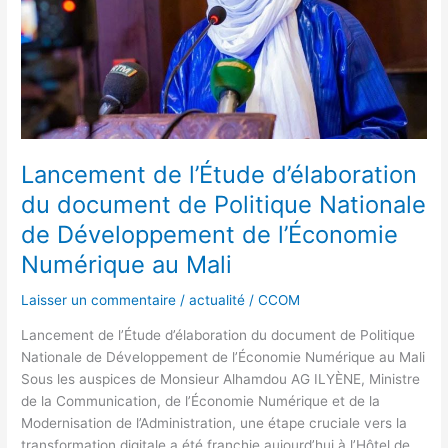
de
Politique
Nationale
de
Développement
de
l’Économie
Numérique
Lancement de l’Étude d’élaboration
au
du document de Politique Nationale
Mali
de Développement de l’Économie
Numérique au Mali
Laisser un commentaire
/
actualité
/
CCOM
Lancement de l’Étude d’élaboration du document de Politique
Nationale de Développement de l’Économie Numérique au Mali
Sous les auspices de Monsieur Alhamdou AG ILYÈNE, Ministre
de la Communication, de l’Économie Numérique et de la
Modernisation de l’Administration, une étape cruciale vers la
transformation digitale a été franchie aujourd’hui à l’Hôtel de