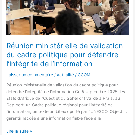
l’intégrité
de
l’information
Réunion ministérielle de validation
du cadre politique pour défendre
l’intégrité de l’information
Laisser un commentaire
/
actualité
/
CCOM
Réunion ministérielle de validation du cadre politique pour
défendre l’intégrité de l’information Ce 5 septembre 2025, les
États d’Afrique de l’Ouest et du Sahel ont validé à Praia, au
Cap-Vert, un Cadre politique régional pour l’intégrité de
l’information, un texte ambitieux porté par l’UNESCO. Objectif :
garantir l’accès à une information fiable face à la
Lire la suite »