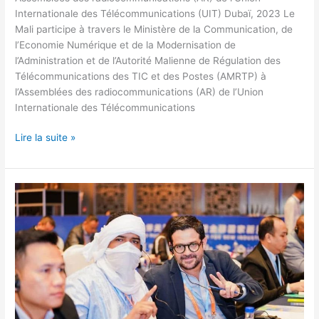
Internationale des Télécommunications (UIT) Dubaï, 2023 Le
Mali participe à travers le Ministère de la Communication, de
l’Economie Numérique et de la Modernisation de
l’Administration et de l’Autorité Malienne de Régulation des
Télécommunications des TIC et des Postes (AMRTP) à
l’Assemblées des radiocommunications (AR) de l’Union
Internationale des Télécommunications
Lire la suite »
Atelier
d’Excellence
BRICS
2023
sur
les
Nouvelles
Technologies
de