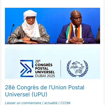
28è
Congrès
de
l’Union
Postal
Universel
(UPU)
28è Congrès de l’Union Postal
Universel (UPU)
Laisser un commentaire
/
actualité
/
CCOM