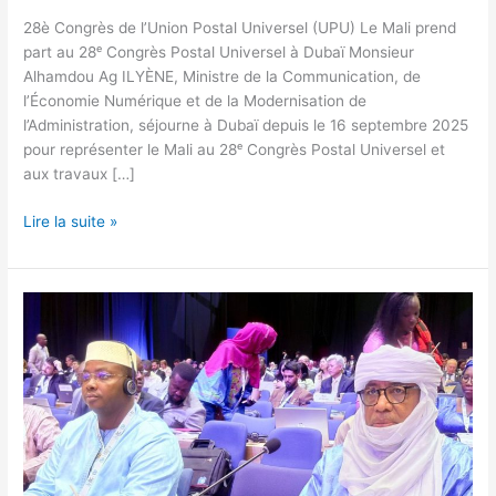
28è Congrès de l’Union Postal Universel (UPU) Le Mali prend
part au 28ᵉ Congrès Postal Universel à Dubaï Monsieur
Alhamdou Ag ILYÈNE, Ministre de la Communication, de
l’Économie Numérique et de la Modernisation de
l’Administration, séjourne à Dubaï depuis le 16 septembre 2025
pour représenter le Mali au 28ᵉ Congrès Postal Universel et
aux travaux […]
Lire la suite »
Le
Mali
réélu
au
Conseil
d’Administration
de
l’Union