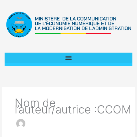
Aller
au
contenu
Nom de
l’auteur/autrice :CCOM