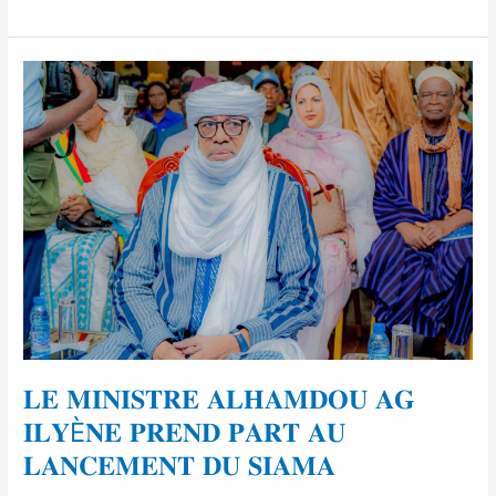
𝐋𝐄
𝐌𝐈𝐍𝐈𝐒𝐓𝐑𝐄
𝐀𝐋𝐇𝐀𝐌𝐃𝐎𝐔
𝐀𝐆
𝐈𝐋𝐘È𝐍𝐄
𝐏𝐑𝐄𝐍𝐃
𝐏𝐀𝐑𝐓
𝐀𝐔
𝐋𝐀𝐍𝐂𝐄𝐌𝐄𝐍𝐓
𝐃𝐔
𝐒𝐈𝐀𝐌𝐀
𝐋𝐄 𝐌𝐈𝐍𝐈𝐒𝐓𝐑𝐄 𝐀𝐋𝐇𝐀𝐌𝐃𝐎𝐔 𝐀𝐆
𝐈𝐋𝐘È𝐍𝐄 𝐏𝐑𝐄𝐍𝐃 𝐏𝐀𝐑𝐓 𝐀𝐔
𝐋𝐀𝐍𝐂𝐄𝐌𝐄𝐍𝐓 𝐃𝐔 𝐒𝐈𝐀𝐌𝐀