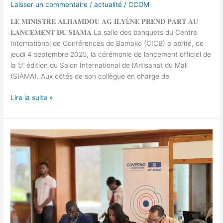
Laisser un commentaire
/
actualité
/
CCOM
𝐋𝐄 𝐌𝐈𝐍𝐈𝐒𝐓𝐑𝐄 𝐀𝐋𝐇𝐀𝐌𝐃𝐎𝐔 𝐀𝐆 𝐈𝐋𝐘È𝐍𝐄 𝐏𝐑𝐄𝐍𝐃 𝐏𝐀𝐑𝐓 𝐀𝐔
𝐋𝐀𝐍𝐂𝐄𝐌𝐄𝐍𝐓 𝐃𝐔 𝐒𝐈𝐀𝐌𝐀 La salle des banquets du Centre
International de Conférences de Bamako (CICB) a abrité, ce
jeudi 4 septembre 2025, la cérémonie de lancement officiel de
la 5ᵉ édition du Salon International de l’Artisanat du Mali
(SIAMA). Aux côtés de son collègue en charge de
Lire la suite »
Réunion
ministérielle
de
validation
du
cadre
politique
pour
défendre